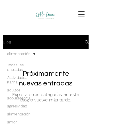
Blog
alimentación
Todas las
entradas
Próximamente
Actividades
Kamali
nuevas entradas
adultos
Explora otras categorías en este
adolescencia
blog o vuelve más tarde.
agresividad
alimentación
amor