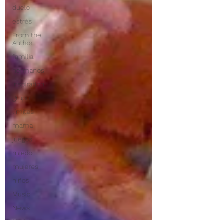
duelo
estrés
From the
Author
familia
hermanos
Inspiration
grupo
límites
mama
juegos
miedo
mujeres
niños
Music
News