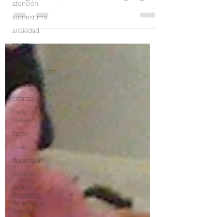
atención
autoestima
ansiedad
celos
colegio
concentración
creatividad
crianza
Daily
Notes
curso
crisis
depresión
divorcio
Escuela
Española
de Terapia
Reichia