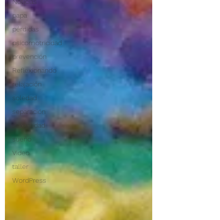
Noticias
papa
pérdidas
psicomotricidad
prevención
Reflexionando
relajación
soledad
separación
sexualidad
sueño
Video
taller
WordPress