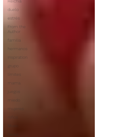
Reichia
duelo
estrés
From the
Author
familia
hermanos
Inspiration
grupo
límites
mama
juegos
miedo
mujeres
niños
Music
News