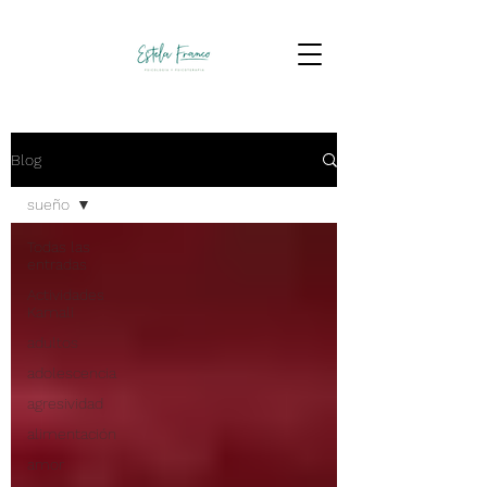
Blog
sueño
Todas las
entradas
Actividades
Kamali
adultos
adolescencia
agresividad
alimentación
amor