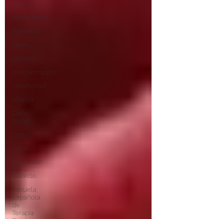
atención
autoestima
ansiedad
celos
colegio
concentración
creatividad
crianza
Daily
Notes
curso
crisis
depresión
divorcio
Escuela
Española
de
Terapia