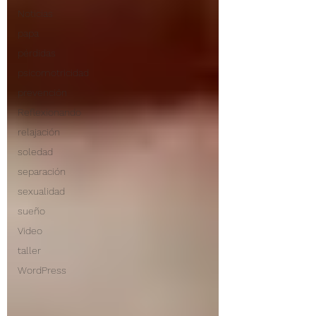
Noticias
papa
pérdidas
psicomotricidad
prevención
Reflexionando
relajación
soledad
separación
sexualidad
sueño
Video
taller
WordPress