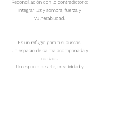
Reconciliación con lo contradictorio:
integrar luz y sombra, fuerza y
vulnerabilidad.
Es un refugio para ti si buscas:
Un espacio de calma acompañada y
cuidado
Un espacio de arte, creatividad y
autodescubrimiento
relacionart con lo artístico libre de juicio
(tambien estetico)
pasar un rato bonito