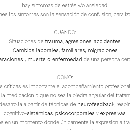
hay síntomas de estrés y/o ansiedad.
nes los síntomas son la sensación de confusión, paraliz
CUANDO:
Situaciones de
trauma
,
agresiones
,
accidentes
.
Cambios laborales, familiares, migraciones
araciones , muerte o enfermedad
de una persona cer
COMO:
s críticas es importante el acompañamiento profesional
r la medicación o que no sea la piedra angular del tratam
desarrolla a partir de técnicas de
neurofeedback
, respi
cognitivo-
sistémicas
,
psicocorporales
y
expresivas
.
es en un momento donde únicamente la expresión a trav