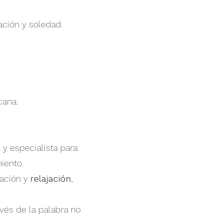
ación y soledad.
cana.
 y especialista para
iento.
ración y
relajación
,
és de la palabra no