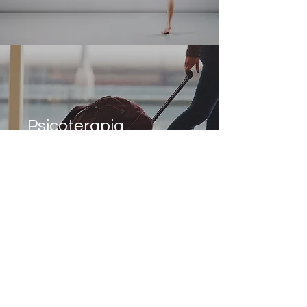
Psicoterapia
Profunda
Estela Franco
654 691 591
Consulta de Psicología y Psicoterapia Estela