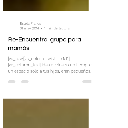
Estela Franco
31 may 2014
1 min de lectura
Re-Encuentro: grupo para
mamás
[vc_row][vc_column width=»1/1″]
[vc_column_text] Has dedicado un tiempo y
un espacio solo a tus hijos, eran pequeños y
te necesitaban…...