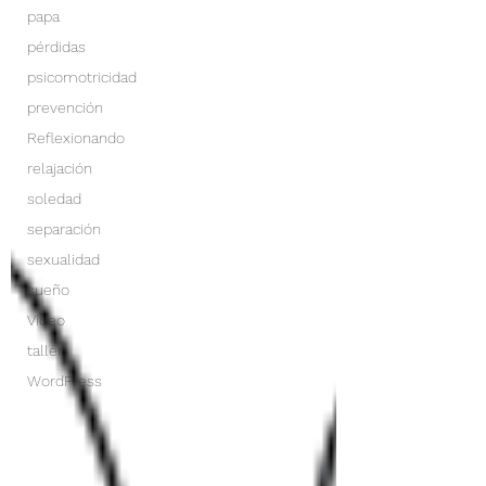
papa
pérdidas
psicomotricidad
prevención
Reflexionando
relajación
soledad
separación
sexualidad
sueño
Video
taller
WordPress