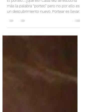
PORTEO ERGONÓMICO
El porteo… ¿qué es? Cada vez se escucha
más la palabra “porteo” pero no por ello es
un descubrimiento nuevo. Portear es llevar
a los...