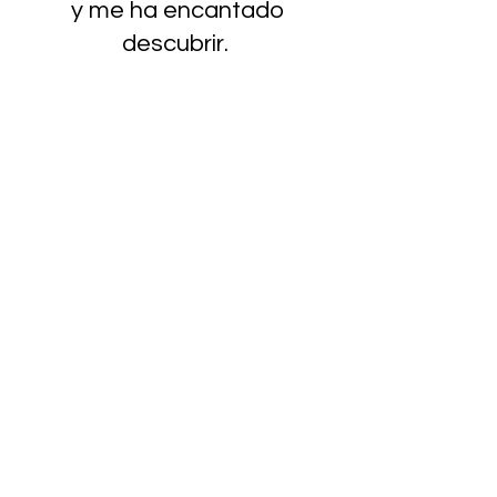
y me ha encantado
descubrir.
En fin, sin duda alguna y en
caso de necesitarlo,
acudiría de nuevo a su
consulta, Estela me
transmite una total
confianza y con la
experiencia realizada he
obtenido buenos
resultados, así que la tengo
y la mantengo como mi
referente, en caso de
necesitar un nuevo