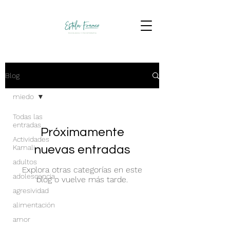
Blog
miedo
Todas las
entradas
Próximamente
Actividades
Kamali
nuevas entradas
adultos
Explora otras categorías en este
adolescencia
blog o vuelve más tarde.
agresividad
alimentación
amor