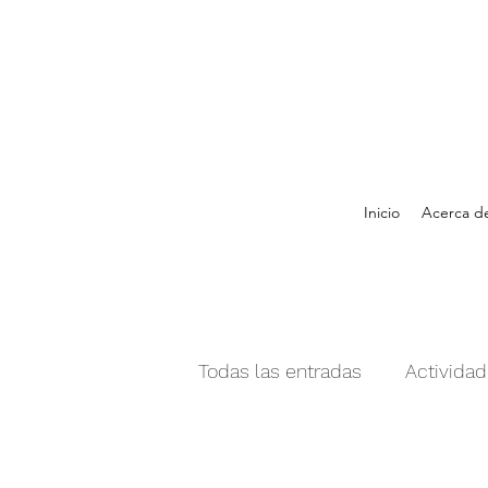
Inicio
Acerca d
Todas las entradas
Activida
amor
atención
aut