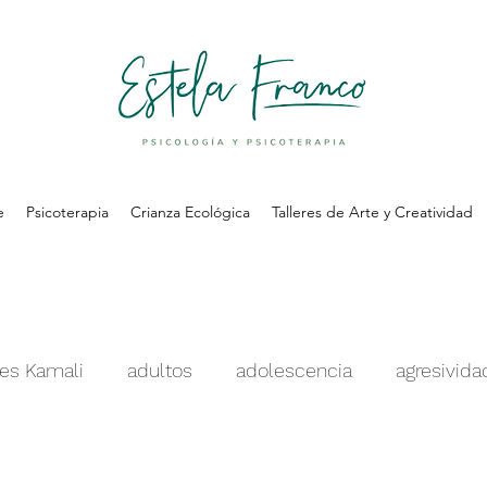
e
Psicoterapia
Crianza Ecológica
Talleres de Arte y Creatividad
des Kamali
adultos
adolescencia
agresivida
oestima
ansiedad
celos
colegio
concen