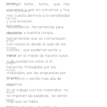
estrés
protegió tanto… tanto… que nos 
cerramos y nos en-cerramos y hoy 
From the Author
nos cuesta abrirnos a la sensibilidad 
familia
y a la emoción.
hermanos
Necesitamos  herramientas para  
despistar a nuestra coraza… 
Inspiration
herramientas que se comuniquen 
grupo
con nosotros desde el lado de los 
límites
colores… que podamos sentir y 
mama
vibrar sin el miedo de hacerlo solos 
o de quedarnos solos si lo 
juegos
hacemos. Protegidos por los 
miedo
materiales, por las propuestas por 
mujeres
el entorno y viendo mas alla de 
nosotros.
niños
En el trabajo con los materiales  no 
Music
se imponen las palabras,  se siente 
News
mas que se habla.