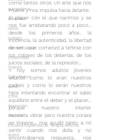
como tantos otros. Un arte que nos 
autoestima
mueve y nos impulsa hacia delante.
El placer con el que nacimos y se 
ansiedad
nos fue arrebatando poco a poco… 
celos
desde los primeros años.. la 
colegio
inocencia, la autenticidad, la libertad 
de ser… que comenzó a teñirse con 
concentración
los colores de los deberías, de los 
creatividad
juicios sociales, de la represión…
crianza
Y hoy somos adultos jóvenes 
Daily Notes
adultos como lo eran nuestros 
padres y como lo serán nuestros 
curso
hijos intentando encontrar el sabio 
crisis
equilibrio entre el deber y el placer… 
depresión
porque nuestro interior 
necesita vibrar pero nuestra coraza 
divorcio
se impone… nos ayudó tanto a no 
Escuela Española de Terapia Reichia
sentir cuando nos dolía y no 
duelo
encontrábamos respuesta… nos 