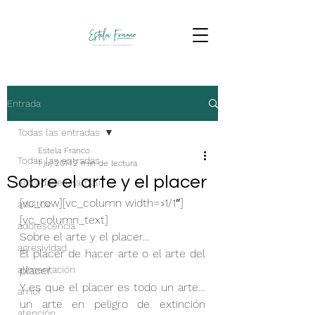
Entrada
Todas las entradas
Estela Franco
Todas las entradas
1 jul 2014
2 min de lectura
Sobre el arte y el placer
Actividades Kamali
[vc_row][vc_column width=»1/1″]
adultos
[vc_column_text]
adolescencia
Sobre el arte y el placer…
agresividad
El placer de hacer arte o el arte del 
alimentación
placer.
Y es que el placer es todo un arte… 
amor
un arte en peligro de extinción 
atención