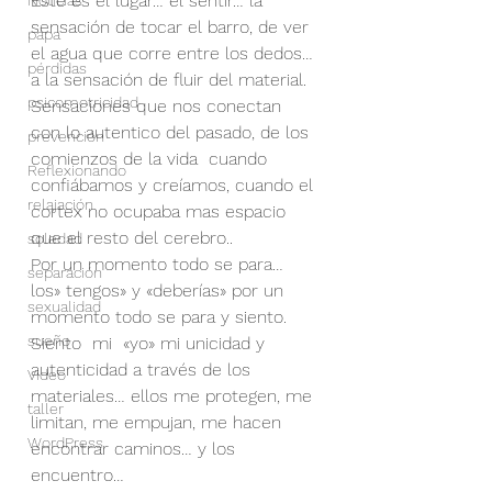
Este es el lugar… el sentir… la 
Noticias
sensación de tocar el barro, de ver 
papa
el agua que corre entre los dedos… 
pérdidas
a la sensación de fluir del material. 
psicomotricidad
Sensaciones que nos conectan 
con lo autentico del pasado, de los 
prevención
comienzos de la vida  cuando 
Reflexionando
confiábamos y creíamos, cuando el 
relajación
cortex no ocupaba mas espacio 
que el resto del cerebro..
soledad
Por un momento todo se para… 
separación
los» tengos» y «deberías» por un 
sexualidad
momento todo se para y siento. 
sueño
Siento  mi  «yo» mi unicidad y 
autenticidad a través de los 
Video
materiales… ellos me protegen, me 
taller
limitan, me empujan, me hacen 
WordPress
encontrar caminos… y los 
encuentro…