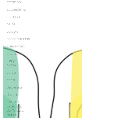
atención
autoestima
ansiedad
celos
colegio
concentración
creatividad
crianza
Daily
Notes
curso
crisis
depresión
divorcio
Escuela
Española
de Terapia
Reichia