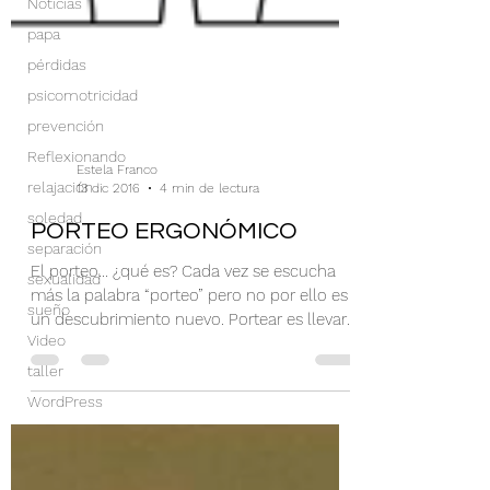
Noticias
papa
pérdidas
psicomotricidad
prevención
Reflexionando
relajación
soledad
Estela Franco
13 dic 2016
4 min de lectura
separación
PORTEO ERGONÓMICO
sexualidad
sueño
El porteo… ¿qué es? Cada vez se escucha
Video
más la palabra “porteo” pero no por ello es
un descubrimiento nuevo. Portear es llevar
taller
a los...
WordPress