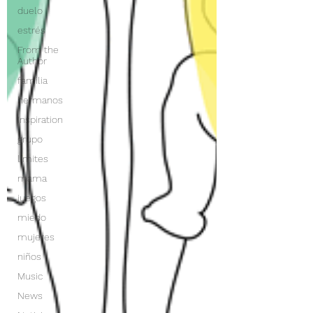
duelo
estrés
From the
Author
familia
hermanos
Inspiration
grupo
límites
mama
juegos
miedo
mujeres
niños
Music
News