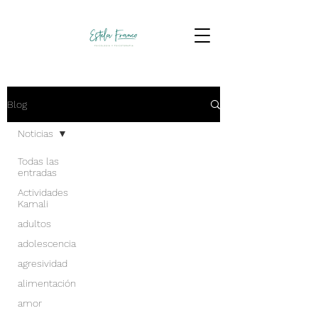
Blog
Noticias
Todas las
entradas
Actividades
Kamali
adultos
adolescencia
agresividad
alimentación
amor